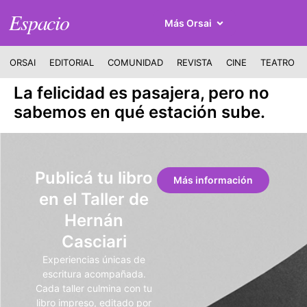
Espacio
Más Orsai
ORSAI
EDITORIAL
COMUNIDAD
REVISTA
CINE
TEATRO
La felicidad es pasajera, pero no
sabemos en qué estación sube.
Publicá tu libro
Más información
en el Taller de
Hernán
Casciari
Experiencias únicas de
escritura acompañada.
Cada taller culmina con tu
libro impreso, editado por