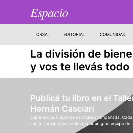
Espacio
ORSAI
EDITORIAL
COMUNIDAD
La división de bien
y vos te llevás todo
Publicá tu libro en el Talle
Hernán Casciari
Experiencias únicas de escritura acompañada. Cada t
con tu libro impreso, editado por un gran equipo de la