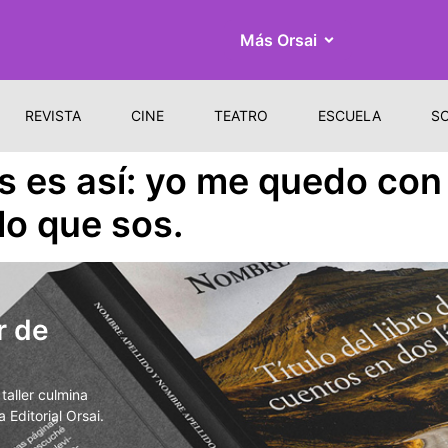
Más Orsai
REVISTA
CINE
TEATRO
ESCUELA
S
es es así: yo me quedo con
 lo que sos.
r de
aller culmina
 Editorial Orsai.