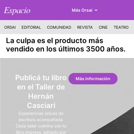
Espacio
Más Orsai
ORSAI
EDITORIAL
COMUNIDAD
REVISTA
CINE
TEATRO
La culpa es el producto más
vendido en los últimos 3500 años.
Publicá tu libro
Más información
en el Taller de
Hernán
Casciari
Experiencias únicas de
escritura acompañada.
Cada taller culmina con tu
libro impreso, editado por