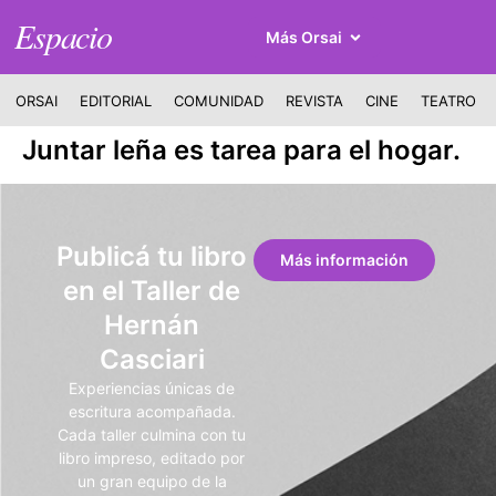
Espacio
Más Orsai
ORSAI
EDITORIAL
COMUNIDAD
REVISTA
CINE
TEATRO
Juntar leña es tarea para el hogar.
Publicá tu libro
Más información
en el Taller de
Hernán
Casciari
Experiencias únicas de
escritura acompañada.
Cada taller culmina con tu
libro impreso, editado por
un gran equipo de la