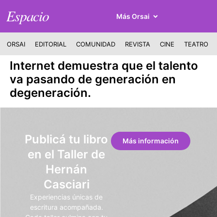
Espacio
Más Orsai
ORSAI
EDITORIAL
COMUNIDAD
REVISTA
CINE
TEATRO
Internet demuestra que el talento
va pasando de generación en
degeneración.
Publicá tu libro
Más información
en el Taller de
Hernán
Casciari
Experiencias únicas de
escritura acompañada.