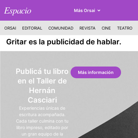
Espacio
Más Orsai
ORSAI
EDITORIAL
COMUNIDAD
REVISTA
CINE
TEATRO
Gritar es la publicidad de hablar.
Publicá tu libro
Más información
en el Taller de
Hernán
Casciari
Experiencias únicas de
escritura acompañada.
Cada taller culmina con tu
libro impreso, editado por
un gran equipo de la