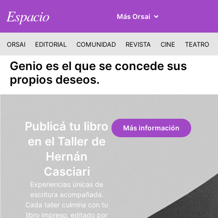
Espacio
Más Orsai
ORSAI
EDITORIAL
COMUNIDAD
REVISTA
CINE
TEATRO
Genio es el que se concede sus
propios deseos.
Publicá tu libro
Más información
en el Taller de
Hernán
Casciari
Experiencias únicas de
escritura acompañada.
Cada taller culmina con tu
libro impreso, editado por