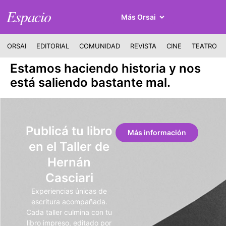
Espacio
Más Orsai
ORSAI
EDITORIAL
COMUNIDAD
REVISTA
CINE
TEATRO
Estamos haciendo historia y nos
está saliendo bastante mal.
Publicá tu libro
Más información
en el Taller de
Hernán
Casciari
Experiencias únicas de
escritura acompañada.
Cada taller culmina con tu
libro impreso, editado por