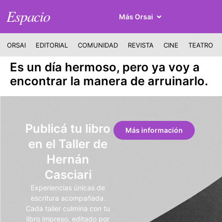
Espacio
Más Orsai
ORSAI
EDITORIAL
COMUNIDAD
REVISTA
CINE
TEATRO
Es un día hermoso, pero ya voy a
encontrar la manera de arruinarlo.
Publicá tu libro
Más información
en el Taller de
Hernán
Casciari
Experiencias únicas de
escritura acompañada.
Cada taller culmina con tu
libro impreso, editado por