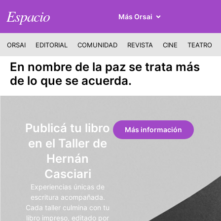
Espacio
Más Orsai
ORSAI
EDITORIAL
COMUNIDAD
REVISTA
CINE
TEATRO
En nombre de la paz se trata más
de lo que se acuerda.
Publicá tu libro
Más información
en el Taller de
Hernán
Casciari
Experiencias únicas de
escritura acompañada.
Cada taller culmina con tu
libro impreso, editado por