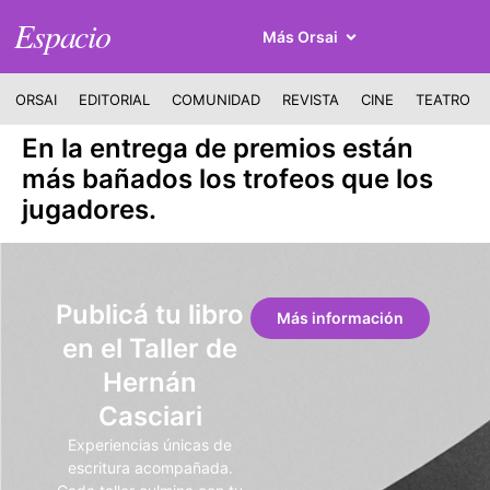
Espacio
Más Orsai
ORSAI
EDITORIAL
COMUNIDAD
REVISTA
CINE
TEATRO
En la entrega de premios están
más bañados los trofeos que los
jugadores.
Publicá tu libro
Más información
en el Taller de
Hernán
Casciari
Experiencias únicas de
escritura acompañada.