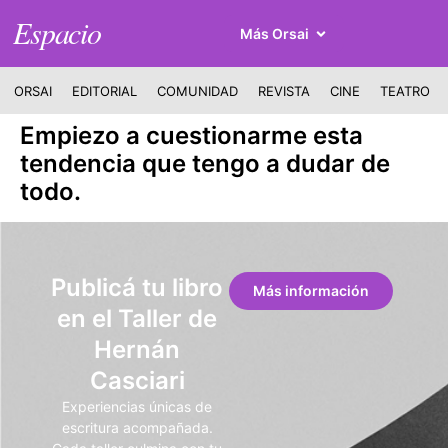
Espacio
Más Orsai
ORSAI
EDITORIAL
COMUNIDAD
REVISTA
CINE
TEATRO
Empiezo a cuestionarme esta
tendencia que tengo a dudar de
todo.
Publicá tu libro
Más información
en el Taller de
Hernán
Casciari
Experiencias únicas de
escritura acompañada.