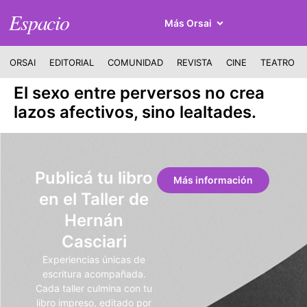
Espacio
Más Orsai
ORSAI
EDITORIAL
COMUNIDAD
REVISTA
CINE
TEATRO
El sexo entre perversos no crea
lazos afectivos, sino lealtades.
Publicá tu libro
Más información
en el Taller de
Hernán
Casciari
Experiencias únicas de
escritura acompañada.
Cada taller culmina con tu
libro impreso, editado por