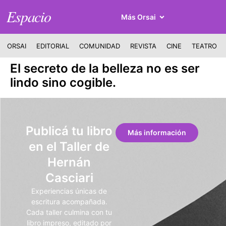
Espacio
Más Orsai
ORSAI
EDITORIAL
COMUNIDAD
REVISTA
CINE
TEATRO
El secreto de la belleza no es ser
lindo sino cogible.
Publicá tu libro
Más información
en el Taller de
Hernán
Casciari
Experiencias únicas de
escritura acompañada.
Cada taller culmina con tu
libro impreso, editado por