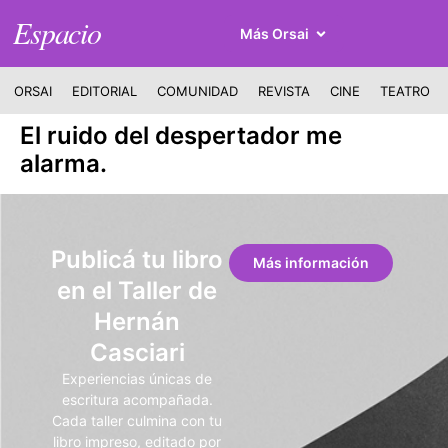
Espacio
Más Orsai
ORSAI
EDITORIAL
COMUNIDAD
REVISTA
CINE
TEATRO
El ruido del despertador me
alarma.
Publicá tu libro
Más información
en el Taller de
Hernán
Casciari
Experiencias únicas de
escritura acompañada.
Cada taller culmina con tu
libro impreso, editado por