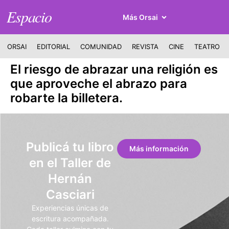
Espacio
Más Orsai
ORSAI
EDITORIAL
COMUNIDAD
REVISTA
CINE
TEATRO
El riesgo de abrazar una religión es
que aproveche el abrazo para
robarte la billetera.
Publicá tu libro
Más información
en el Taller de
Hernán
Casciari
Experiencias únicas de
escritura acompañada.