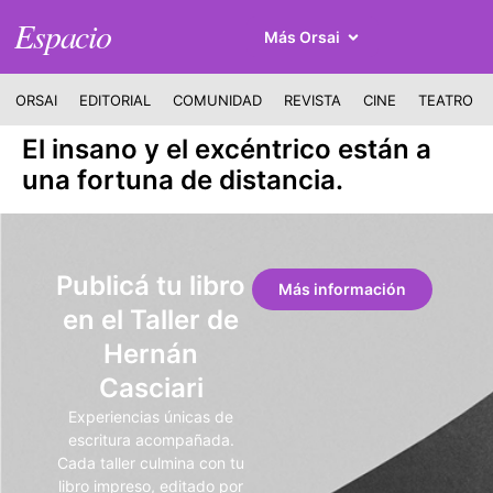
Espacio
Más Orsai
ORSAI
EDITORIAL
COMUNIDAD
REVISTA
CINE
TEATRO
El insano y el excéntrico están a
una fortuna de distancia.
Publicá tu libro
Más información
en el Taller de
Hernán
Casciari
Experiencias únicas de
escritura acompañada.
Cada taller culmina con tu
libro impreso, editado por