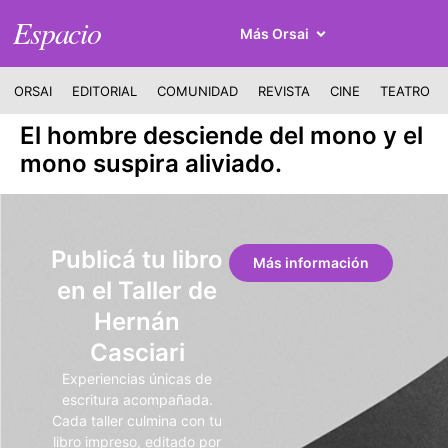
Espacio
Más Orsai
ORSAI
EDITORIAL
COMUNIDAD
REVISTA
CINE
TEATRO
El hombre desciende del mono y el
mono suspira aliviado.
Publicá tu libro
Más información
en el Taller de
Hernán
Casciari
Experiencias únicas de
escritura acompañada.
Cada taller culmina con tu
libro impreso, editado por