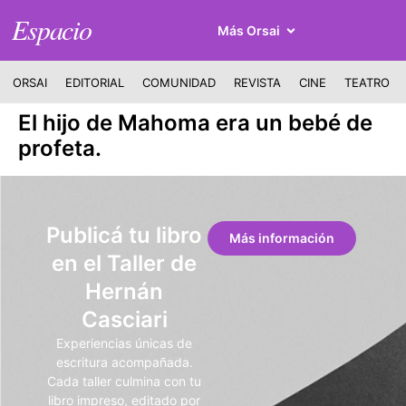
Espacio
Más Orsai
ORSAI
EDITORIAL
COMUNIDAD
REVISTA
CINE
TEATRO
El hijo de Mahoma era un bebé de
profeta.
Publicá tu libro
Más información
en el Taller de
Hernán
Casciari
Experiencias únicas de
escritura acompañada.
Cada taller culmina con tu
libro impreso, editado por