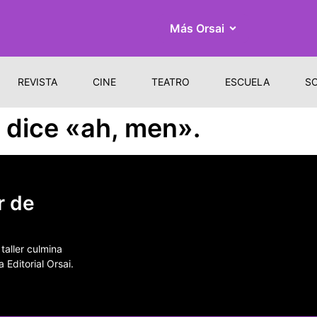
Más Orsai
REVISTA
CINE
TEATRO
ESCUELA
S
a dice «ah, men».
r de
aller culmina
 Editorial Orsai.