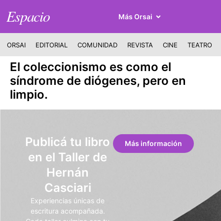
Espacio
Más Orsai
ORSAI
EDITORIAL
COMUNIDAD
REVISTA
CINE
TEATRO
El coleccionismo es como el
síndrome de diógenes, pero en
limpio.
Publicá tu libro
Más información
en el Taller de
Hernán
Casciari
Experiencias únicas de
escritura acompañada.