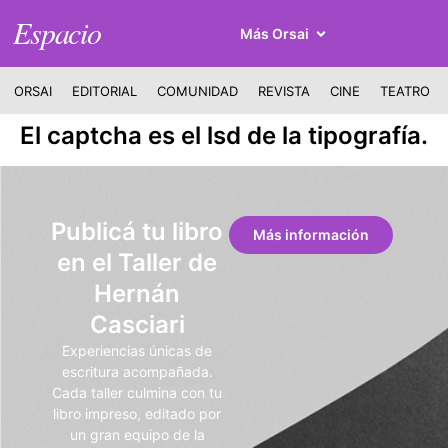
Espacio
Más Orsai
ORSAI
EDITORIAL
COMUNIDAD
REVISTA
CINE
TEATRO
El captcha es el lsd de la tipografía.
Publicá tu libro
Más información
en el Taller de
Hernán
Casciari
Experiencias únicas de
escritura acompañada.
Cada taller culmina con tu
libro impreso, editado por
un gran equipo de la