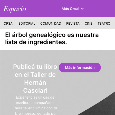
Espacio
Más Orsai
ORSAI
EDITORIAL
COMUNIDAD
REVISTA
CINE
TEATRO
El árbol genealógico es nuestra
lista de ingredientes.
Publicá tu libro
Más información
en el Taller de
Hernán
Casciari
Experiencias únicas de
escritura acompañada.
Cada taller culmina con tu
libro impreso, editado por