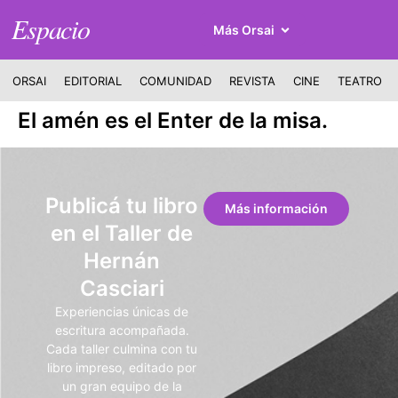
Espacio
Más Orsai
ORSAI
EDITORIAL
COMUNIDAD
REVISTA
CINE
TEATRO
El amén es el Enter de la misa.
Publicá tu libro
Más información
en el Taller de
Hernán
Casciari
Experiencias únicas de
escritura acompañada.
Cada taller culmina con tu
libro impreso, editado por
un gran equipo de la