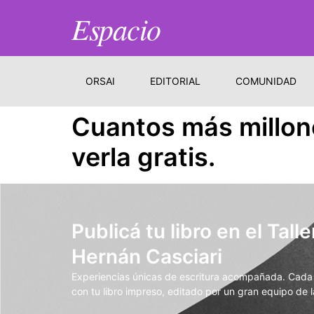
Espacio
ORSAI
EDITORIAL
COMUNIDAD
Cuantos más millone
verla gratis.
Publicá tu libro en el Talle
Hernán Casciari
Experiencias únicas de escritura acompañada. Cada t
con tu libro impreso, editado por un gran equipo de la