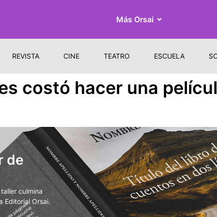
Más Orsai
REVISTA
CINE
TEATRO
ESCUELA
S
s costó hacer una películ
r de
aller culmina
 Editorial Orsai.