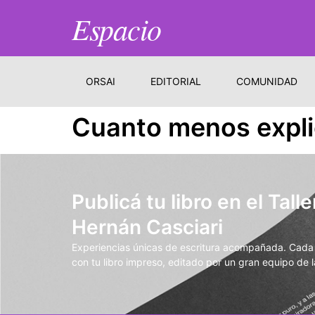
Espacio
ORSAI
EDITORIAL
COMUNIDAD
Cuanto menos explic
Publicá tu libro en el Talle
Hernán Casciari
Experiencias únicas de escritura acompañada. Cada t
con tu libro impreso, editado por un gran equipo de la