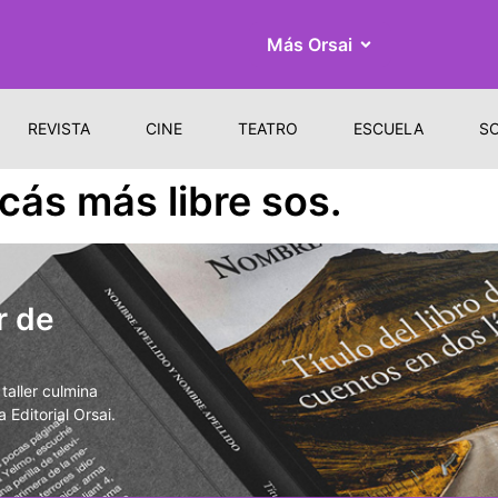
Más Orsai
REVISTA
CINE
TEATRO
ESCUELA
S
ás más libre sos.
r de
aller culmina
 Editorial Orsai.