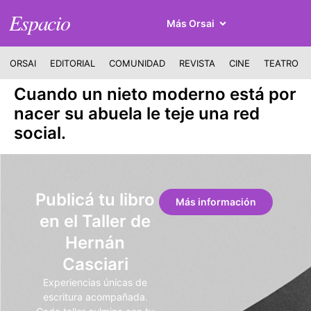
Espacio
Más Orsai
ORSAI
EDITORIAL
COMUNIDAD
REVISTA
CINE
TEATRO
Cuando un nieto moderno está por
nacer su abuela le teje una red
social.
Publicá tu libro
Más información
en el Taller de
Hernán
Casciari
Experiencias únicas de
escritura acompañada.