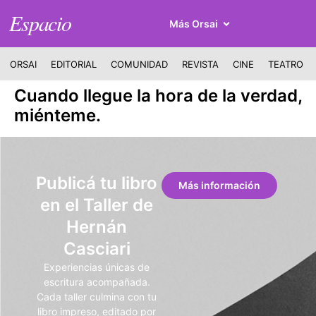
Espacio
Más Orsai
ORSAI
EDITORIAL
COMUNIDAD
REVISTA
CINE
TEATRO
Cuando llegue la hora de la verdad,
miénteme.
Publicá tu libro
Más información
en el Taller de
Hernán
Casciari
Experiencias únicas de
escritura acompañada.
Cada taller culmina con tu
libro impreso, editado por