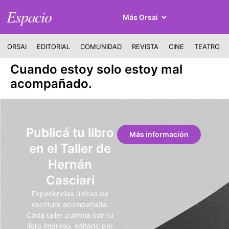
Espacio
Más Orsai
ORSAI
EDITORIAL
COMUNIDAD
REVISTA
CINE
TEATRO
Cuando estoy solo estoy mal
acompañado.
Publicá tu libro
Más información
en el Taller de
Hernán
Casciari
Experiencias únicas de
escritura acompañada.
Cada taller culmina con tu
libro impreso, editado por