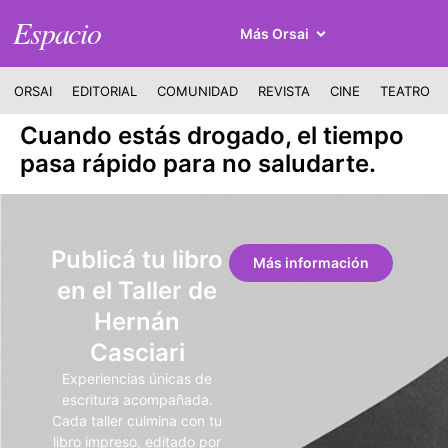
Espacio
Más Orsai
ORSAI
EDITORIAL
COMUNIDAD
REVISTA
CINE
TEATRO
Cuando estás drogado, el tiempo
pasa rápido para no saludarte.
Publicá tu libro
Más información
en el Taller de
Hernán
Casciari
Experiencias únicas de
escritura acompañada.
Cada taller culmina con tu
libro impreso, editado por