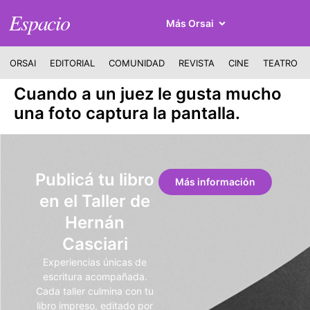
Espacio
Más Orsai
ORSAI
EDITORIAL
COMUNIDAD
REVISTA
CINE
TEATRO
Cuando a un juez le gusta mucho
una foto captura la pantalla.
Publicá tu libro
Más información
en el Taller de
Hernán
Casciari
Experiencias únicas de
escritura acompañada.
Cada taller culmina con tu
libro impreso, editado por