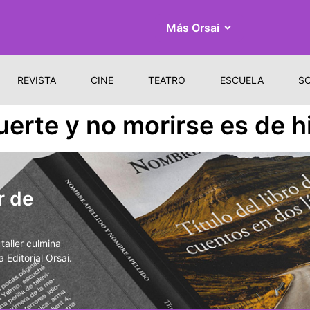
Más Orsai
REVISTA
CINE
TEATRO
ESCUELA
S
erte y no morirse es de hi
r de
aller culmina
 Editorial Orsai.