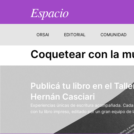
Espacio
ORSAI
EDITORIAL
COMUNIDAD
Coquetear con la mu
Publicá tu libro en el Talle
Hernán Casciari
Experiencias únicas de escritura acompañada. Cada t
con tu libro impreso, editado por un gran equipo de la