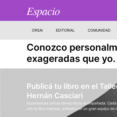
Espacio
ORSAI
EDITORIAL
COMUNIDAD
Conozco personalme
exageradas que yo.
Publicá tu libro en el Talle
Hernán Casciari
Experiencias únicas de escritura acompañada. Cada t
con tu libro impreso, editado por un gran equipo de la