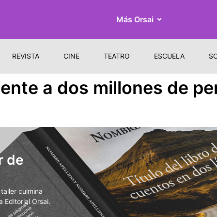
Más Orsai
REVISTA
CINE
TEATRO
ESCUELA
S
nte a dos millones de p
r de
aller culmina
 Editorial Orsai.