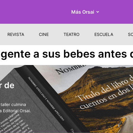
Más Orsai
REVISTA
CINE
TEATRO
ESCUELA
S
 gente a sus bebes antes
r de
aller culmina
 Editorial Orsai.