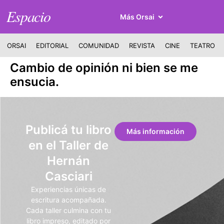
Espacio
Más Orsai
ORSAI
EDITORIAL
COMUNIDAD
REVISTA
CINE
TEATRO
Cambio de opinión ni bien se me
ensucia.
Publicá tu libro
Más información
en el Taller de
Hernán
Casciari
Experiencias únicas de
escritura acompañada.
Cada taller culmina con tu
libro impreso, editado por