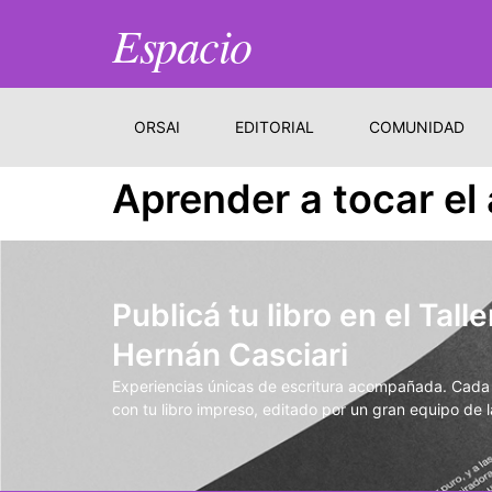
Espacio
ORSAI
EDITORIAL
COMUNIDAD
Aprender a tocar el
Publicá tu libro en el Talle
Hernán Casciari
Experiencias únicas de escritura acompañada. Cada t
con tu libro impreso, editado por un gran equipo de la