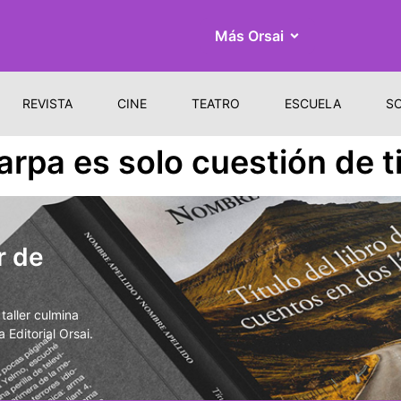
Más Orsai
REVISTA
CINE
TEATRO
ESCUELA
S
 arpa es solo cuestión de 
r de
aller culmina
 Editorial Orsai.