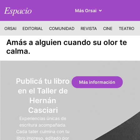
Espacio
Más Orsai
ORSAI
EDITORIAL
COMUNIDAD
REVISTA
CINE
TEATRO
Amás a alguien cuando su olor te
calma.
Publicá tu libro
Más información
en el Taller de
Hernán
Casciari
Experiencias únicas de
escritura acompañada.
Cada taller culmina con tu
libro impreso, editado por