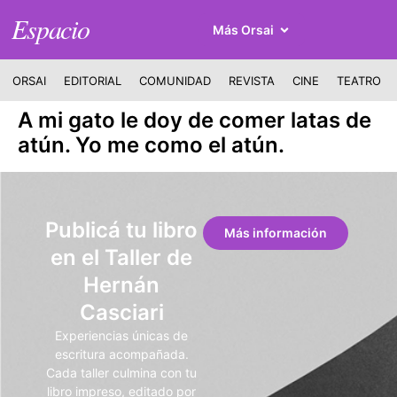
Espacio
Más Orsai
ORSAI
EDITORIAL
COMUNIDAD
REVISTA
CINE
TEATRO
A mi gato le doy de comer latas de
atún. Yo me como el atún.
Publicá tu libro
Más información
en el Taller de
Hernán
Casciari
Experiencias únicas de
escritura acompañada.
Cada taller culmina con tu
libro impreso, editado por