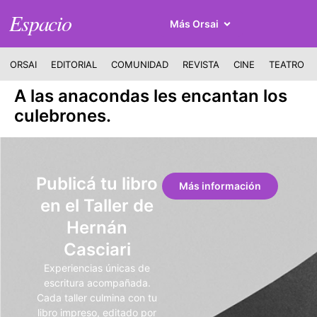
Espacio
Más Orsai
ORSAI
EDITORIAL
COMUNIDAD
REVISTA
CINE
TEATRO
A las anacondas les encantan los
culebrones.
Publicá tu libro
Más información
en el Taller de
Hernán
Casciari
Experiencias únicas de
escritura acompañada.
Cada taller culmina con tu
libro impreso, editado por