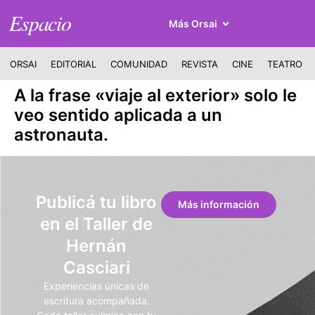
Espacio
Más Orsai
ORSAI
EDITORIAL
COMUNIDAD
REVISTA
CINE
TEATRO
A la frase «viaje al exterior» solo le
veo sentido aplicada a un
astronauta.
Publicá tu libro
Más información
en el Taller de
Hernán
Casciari
Experiencias únicas de
escritura acompañada.