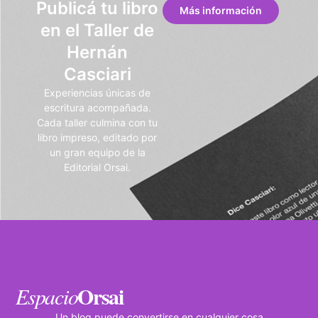
Publicá tu libro
Más información
en el Taller de
Hernán
Casciari
Experiencias únicas de
escritura acompañada.
Cada taller culmina con tu
libro impreso, editado por
un gran equipo de la
Editorial Orsai.
Orsai
Espacio
Un blog puede convertirse en cualquier cosa