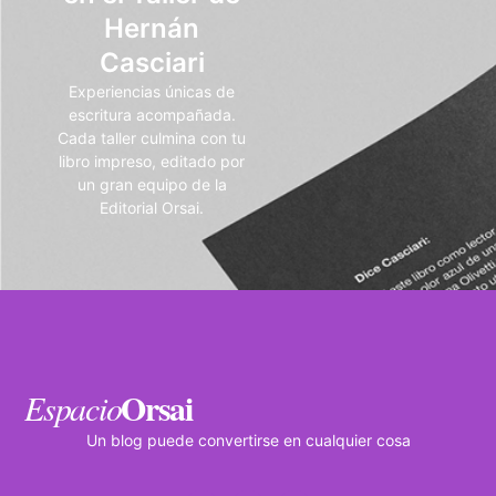
Hernán
Casciari
Experiencias únicas de
escritura acompañada.
Cada taller culmina con tu
libro impreso, editado por
un gran equipo de la
Editorial Orsai.
Orsai
Espacio
Un blog puede convertirse en cualquier cosa