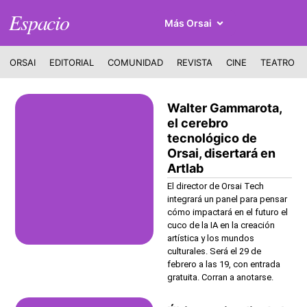
Espacio
Más Orsai
ORSAI
EDITORIAL
COMUNIDAD
REVISTA
CINE
TEATRO
Walter Gammarota,
el cerebro
tecnológico de
Orsai, disertará en
Artlab
El director de Orsai Tech
integrará un panel para pensar
cómo impactará en el futuro el
cuco de la IA en la creación
artística y los mundos
culturales. Será el 29 de
febrero a las 19, con entrada
gratuita. Corran a anotarse.