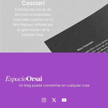
Casciari
Experiencias únicas de
escritura acompañada.
Cada taller culmina con tu
libro impreso, editado por
un gran equipo de la
Editorial Orsai.
Orsai
Espacio
Un blog puede convertirse en cualquier cosa