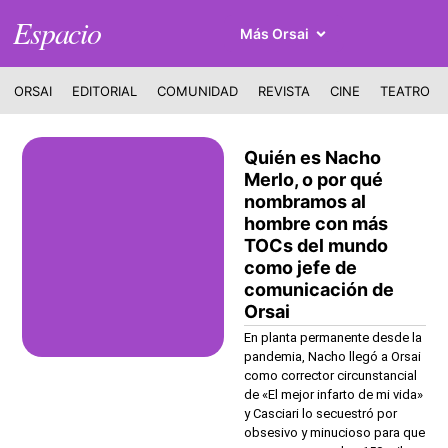
Espacio
Más Orsai
ORSAI
EDITORIAL
COMUNIDAD
REVISTA
CINE
TEATRO
Quién es Nacho
Merlo, o por qué
nombramos al
hombre con más
TOCs del mundo
como jefe de
comunicación de
Orsai
En planta permanente desde la
pandemia, Nacho llegó a Orsai
como corrector circunstancial
de «El mejor infarto de mi vida»
y Casciari lo secuestró por
obsesivo y minucioso para que