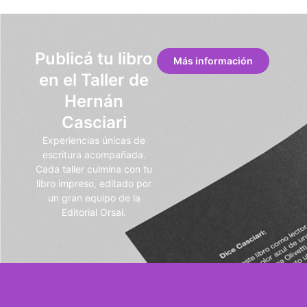
Publicá tu libro
Más información
en el Taller de
Hernán
Casciari
Experiencias únicas de
escritura acompañada.
Cada taller culmina con tu
libro impreso, editado por
un gran equipo de la
Editorial Orsai.