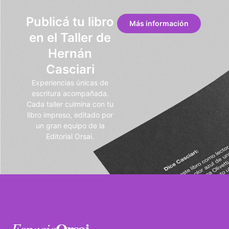
Publicá tu libro
Más información
en el Taller de
Hernán
Casciari
Experiencias únicas de
escritura acompañada.
Cada taller culmina con tu
libro impreso, editado por
un gran equipo de la
Editorial Orsai.
Orsai
Espacio