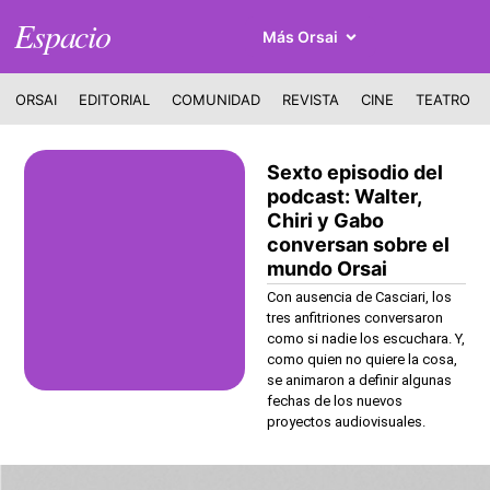
Espacio
Más Orsai
ORSAI
EDITORIAL
COMUNIDAD
REVISTA
CINE
TEATRO
Sexto episodio del
podcast: Walter,
Chiri y Gabo
conversan sobre el
mundo Orsai
Con ausencia de Casciari, los
tres anfitriones conversaron
como si nadie los escuchara. Y,
como quien no quiere la cosa,
se animaron a definir algunas
fechas de los nuevos
proyectos audiovisuales.