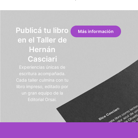
Publicá tu libro
Más información
en el Taller de
Hernán
Casciari
Experiencias únicas de
escritura acompañada.
Cada taller culmina con tu
libro impreso, editado por
un gran equipo de la
Editorial Orsai.